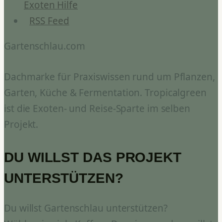
Exoten Hilfe
RSS Feed
Gartenschlau.com
Dachmarke für Praxiswissen rund um Pflanzen,
Garten, Küche & Fermentation. Tropicalgreen
ist die Exoten- und Reise-Sparte im selben
Projekt.
DU WILLST DAS PROJEKT
UNTERSTÜTZEN?
Du willst Gartenschlau unterstützen?