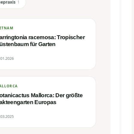
sepraxis
1
IETNAM
arringtonia racemosa: Tropischer
üstenbaum für Garten
.01.2026
ALLORCA
otanicactus Mallorca: Der größte
akteengarten Europas
.03.2025