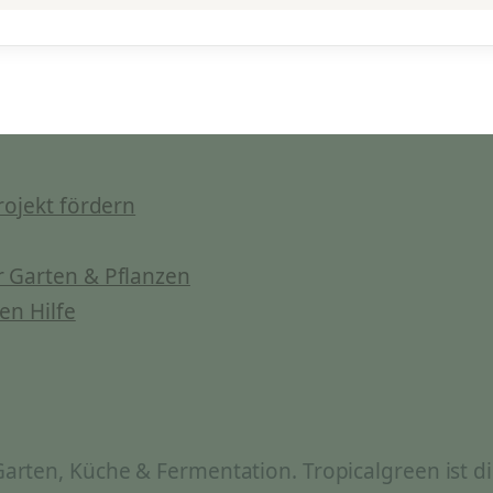
rojekt fördern
 Garten & Pflanzen
en Hilfe
rten, Küche & Fermentation. Tropicalgreen ist di