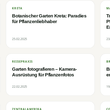
KRETA
M
Botanischer Garten Kreta: Paradies
T
für Pflanzenliebhaber
P
E
25.02.2025
23
REISEPRAXIS
B
Garten fotografieren – Kamera-
B
Ausrüstung für Pflanzenfotos
e
22.02.2025
19
ZENTRALAMERIKA
C