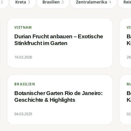
3
Kreta
3
Brasilien
3
Zentralamerika
4
Rei
VIETNAM
V
Durian Frucht anbauen – Exotische
B
Stinkfrucht im Garten
K
16.02.2026
28
BRASILIEN
M
Botanischer Garten Rio de Janeiro:
B
Geschichte & Highlights
K
04.03.2025
02