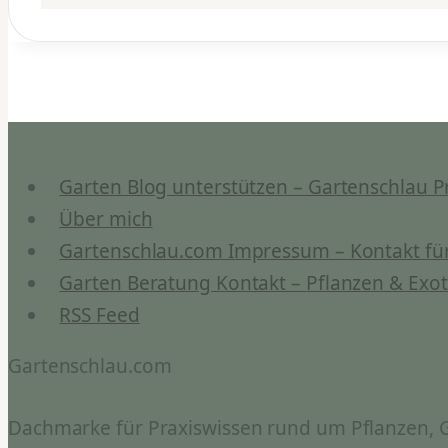
Garten Blog unterstützen – Gartenschlau P
Über mich
Gartenschlau.com Impressum – Kontakt für
Garten Beratung Kontakt – Pflanzen & Exot
RSS Feed
Gartenschlau.com
Dachmarke für Praxiswissen rund um Pflanzen, Ga