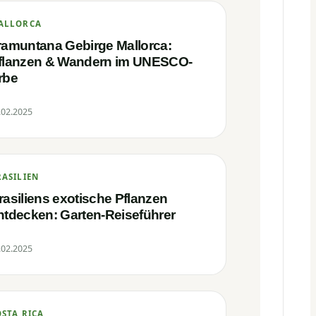
ALLORCA
ramuntana Gebirge Mallorca:
flanzen & Wandern im UNESCO-
rbe
.02.2025
RASILIEN
rasiliens exotische Pflanzen
ntdecken: Garten-Reiseführer
.02.2025
OSTA RICA