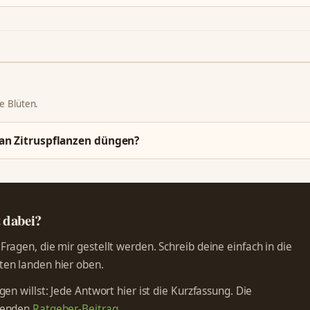
ne Blüten.
an Zitruspflanzen düngen?
t dabei?
ragen, die mir gestellt werden. Schreib deine einfach in die
en landen hier oben.
en willst: Jede Antwort hier ist die Kurzfassung. Die
ssenden
Ratgeber-Beitrag
.