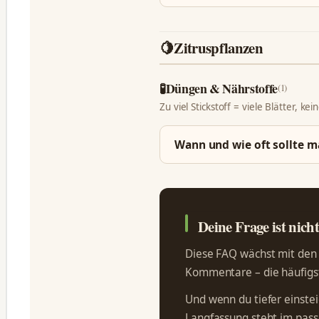
🍋
Zitruspflanzen
🧪
Düngen & Nährstoffe
(1)
Zu viel Stickstoff = viele Blätter, kei
Wann und wie oft sollte m
Deine Frage ist nich
Diese FAQ wächst mit den F
Kommentare – die häufigst
Und wenn du tiefer einsteig
Langfassung steht im pa