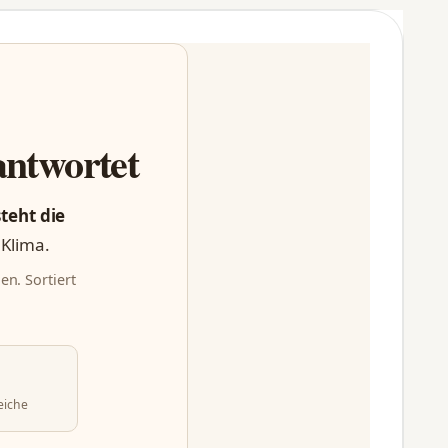
antwortet
steht die
 Klima.
en. Sortiert
eiche