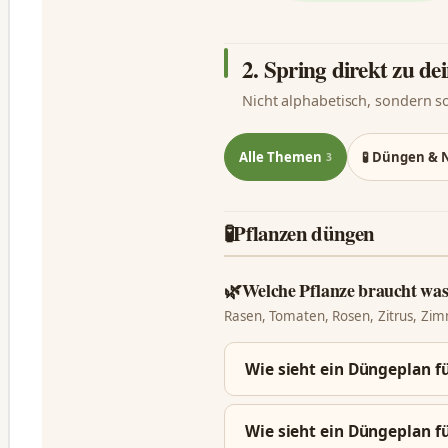
2. Spring direkt zu d
Nicht alphabetisch, sondern s
Alle Themen
🧪 Düngen & 
3
🧪
Pflanzen düngen
🌿
Welche Pflanze braucht wa
Rasen, Tomaten, Rosen, Zitrus, Zi
Wie sieht ein Düngeplan fü
Wie sieht ein Düngeplan fü