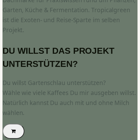
Garten, Küche & Fermentation. Tropicalgreen
ist die Exoten- und Reise-Sparte im selben
Projekt.
DU WILLST DAS PROJEKT
UNTERSTÜTZEN?
Du willst Gartenschlau unterstützen?
Wähle wie viele Kaffees Du mir ausgeben willst.
Natürlich kannst Du auch mit und ohne Milch
wählen.