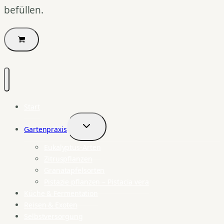
befüllen.
Start
Gartenpraxis
Untermenü
umschalten
Eukalyptus-Arten
Zitruspflanzen
Granatapfelsorten
Pistazie pflanzen – Pistacia vera
Küche & Fermentation
Reisen & Exoten
Selbstversorgung