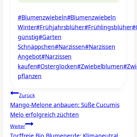
Schlagworte:
#
Blumenzwiebeln
#
Blumenzwiebeln
Winter
#
Frühjahrsblüher
#
Frühlingsblüher
#
günstig
#
Garten
Schnäppchen
#
Narzissen
#
Narzissen
Angebot
#
Narzissen
kaufen
#
Osterglocken
#
Zwiebelblumen
#
Zwi
pflanzen
Beitragsnavigation
Zurück
Mango-Melone anbauen: Süße Cucumis
Melo erfolgreich züchten
Weiter
Torffreie Bio Blumenerde: Klimaneutral