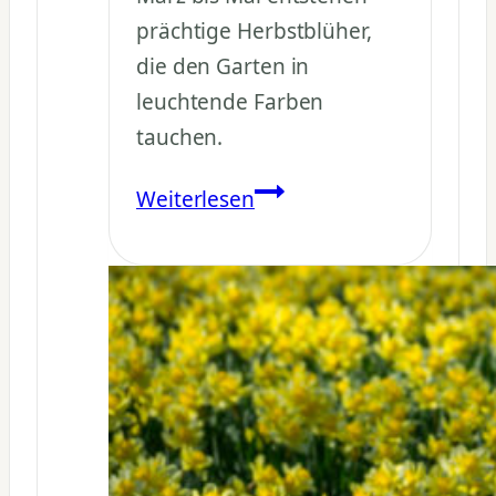
prächtige Herbstblüher,
die den Garten in
leuchtende Farben
tauchen.
Astern
Weiterlesen
aus
Samen
ziehen
–
Anleitung
für
bunte
Blütenpracht