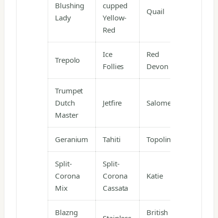
Blushing
cupped
Quail
Lady
Yellow-
Red
Ice
Red
Trepolo
Follies
Devon
Trumpet
Dutch
Jetfire
Salome
Master
Geranium
Tahiti
Topolino
Split-
Split-
Corona
Corona
Katie
Mix
Cassata
Blazng
British
Stainless