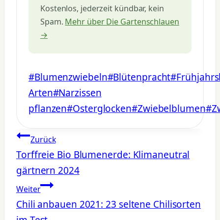
Kostenlos, jederzeit kündbar, kein
Spam.
Mehr über Die Gartenschlauen
→
Schlagworte:
#
Blumenzwiebeln
#
Blütenpracht
#
Frühjahrs
Arten
#
Narzissen
pflanzen
#
Osterglocken
#
Zwiebelblumen
#
Z
Beitragsnavigation
Zurück
Torffreie Bio Blumenerde: Klimaneutral
gärtnern 2024
Weiter
Chili anbauen 2021: 23 seltene Chilisorten
im Test