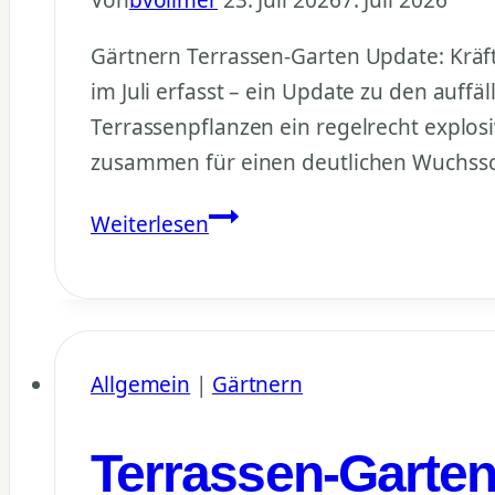
Gärtnern Terrassen-Garten Update: Kräf
im Juli erfasst – ein Update zu den auff
Terrassenpflanzen ein regelrecht expl
zusammen für einen deutlichen Wuchss
Terrassen-
Weiterlesen
Garten
Update:
Kräftiger
Wuchsschub
Allgemein
|
Gärtnern
im
Juli
Terrassen-Garten 