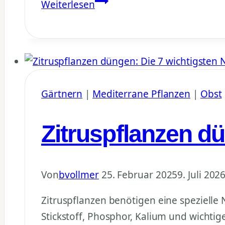
Pflanzennährstoffe
Weiterlesen
–
NPK
Makro-
&
Mikronährstoffe
Gärtnern
|
Mediterrane Pflanzen
|
Obst
Guide
Zitruspflanzen dü
Von
bvollmer
25. Februar 2025
9. Juli 202
Zitruspflanzen benötigen eine spezielle
Stickstoff, Phosphor, Kalium und wichti