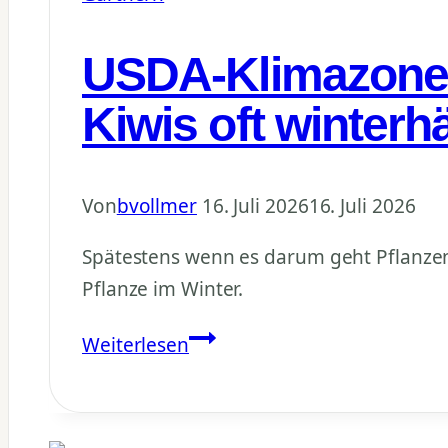
Juli
USDA-Klimazonen
Kiwis oft winterh
Von
bvollmer
16. Juli 2026
16. Juli 2026
Spätestens wenn es darum geht Pflanzen 
Pflanze im Winter.
USDA-
Weiterlesen
Klimazonen
verstehen:
Warum