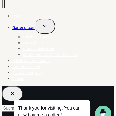
Start
Gartenpraxis
Untermenü
umschalten
Eukalyptus-Arten
Zitruspflanzen
Granatapfelsorten
Pistazie pflanzen – Pistacia vera
Küche & Fermentation
Reisen & Exoten
Selbstversorgung
Videos
Suchen
Thank you for visiting. You can
nach:
now buy me a coffee!