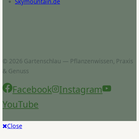
Skymountain.de
© 2026 Gartenschlau — Pflanzenwissen, Praxis
& Genuss
Facebook
Instagram
YouTube
Close