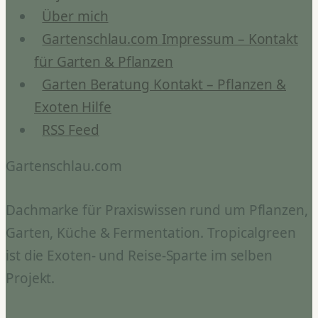
Über mich
Gartenschlau.com Impressum – Kontakt
für Garten & Pflanzen
Garten Beratung Kontakt – Pflanzen &
Exoten Hilfe
RSS Feed
Gartenschlau.com
Dachmarke für Praxiswissen rund um Pflanzen,
Garten, Küche & Fermentation. Tropicalgreen
ist die Exoten- und Reise-Sparte im selben
Projekt.