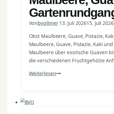
dran!
Gartenrundgang
Von
bvollmer
13. Juli 2026
15. Juli 2026
Obst Maulbeere, Guave, Pistazie, Ka
Maulbeere, Guave, Pistazie, Kaki un
Maulbeere über exotische Guaven bis 
die verschiedenen Fruchtgehölze Anfa
Maulbeere,
Weiterlesen
Guave,
Pistazie,
Kaki
und