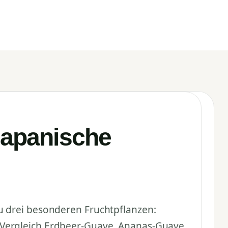
Japanische
u drei besonderen Fruchtpflanzen:
 Vergleich Erdbeer-Guave, Ananas-Guave