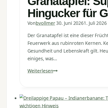
Granatapfel: Su
Hingucker für 
Von
bvollmer
30. Juni 2026
1. Juli 2026
Der Granatapfel ist eine dieser Frücht
Feuerwerk aus rubinroten Kernen. Kei
Gesundheit und Lebenskraft gilt. Heut
einiges, was…
Granatapfel:
Weiterlesen
Superfood,
Heilpflanze
und
exotischer