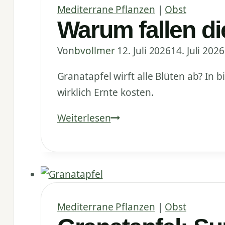
Feige:
Mediterrane Pflanzen
|
Obst
Gartenrundgang
Warum fallen di
Anfang
Juli
Von
bvollmer
12. Juli 2026
14. Juli 2026
Granatapfel wirft alle Blüten ab? In b
wirklich Ernte kosten.
Warum
Weiterlesen
fallen
die
Blüten
meines
Granatapfels
Mediterrane Pflanzen
|
Obst
ab?