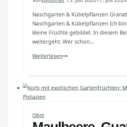
Naschgarten & Kübelpflanzen Granata
Naschgarten & Kübelpflanzen Ich bin 
kleine Früchte gebildet. In diesem B
weitergeht. Wer schon…
Granatapfel-
Weiterlesen
Fruchtansatz:
So
viele
kleine
Früchte
hängen
Obst
schon
Maulbeere, Guav