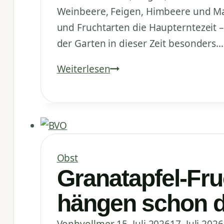
Weinbeere, Feigen, Himbeere und Mau
und Fruchtarten die Haupterntezeit 
der Garten in dieser Zeit besonders…
Weinbeere,
Weiterlesen
Feigen,
Himbeere
und
Maulbeere:
Gartenupdate
Obst
im
Granatapfel-Fru
Juli
hängen schon d
Von
bvollmer
15. Juli 2026
17. Juli 2026