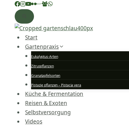
Zum
Inhalt
springen
Start
Gartenpraxis
Eukalyptus-Arten
Zitruspflanzen
Granatapfelsorten
Pistazie pflanzen – Pistacia vera
Küche & Fermentation
Reisen & Exoten
Selbstversorgung
Videos