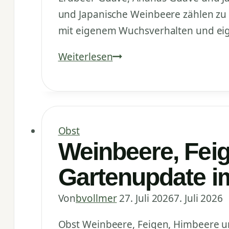
und Japanische Weinbeere zählen zu 
mit eigenem Wuchsverhalten und eig
Erdbeer-
Weiterlesen
Guave,
Ananas-
Guave
und
Obst
Japanische
Weinbeere, Fei
Weinbeere
Gartenupdate im
im
Juli
Von
bvollmer
27. Juli 2026
7. Juli 2026
Obst Weinbeere, Feigen, Himbeere und