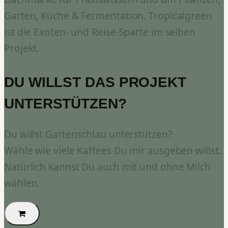
Garten, Küche & Fermentation. Tropicalgreen
ist die Exoten- und Reise-Sparte im selben
Projekt.
DU WILLST DAS PROJEKT
UNTERSTÜTZEN?
Du willst Gartenschlau unterstützen?
Wähle wie viele Kaffees Du mir ausgeben willst.
Natürlich kannst Du auch mit und ohne Milch
wählen.