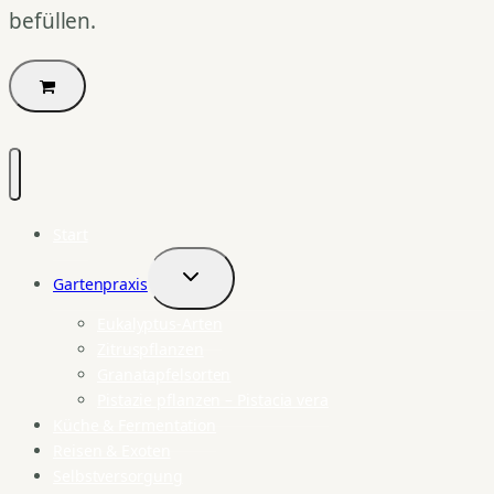
befüllen.
Start
Gartenpraxis
Untermenü
umschalten
Eukalyptus-Arten
Zitruspflanzen
Granatapfelsorten
Pistazie pflanzen – Pistacia vera
Küche & Fermentation
Reisen & Exoten
Selbstversorgung