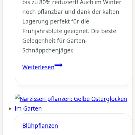
bis zu 80% reduziert! Auch im Winter
noch pflanzbar und dank der kalten
Lagerung perfekt für die
Frühjahrsblüte geeignet. Die beste
Gelegenheit für Garten-
Schnäppchenjäger.
Narzissen
Weiterlesen
Zwiebeln
günstig
kaufen:
Bis
zu
80%
Blühpflanzen
Rabatt