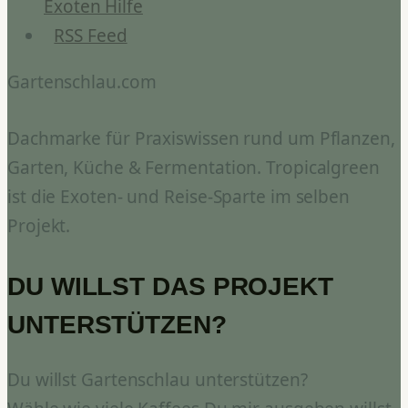
Exoten Hilfe
RSS Feed
Gartenschlau.com
Dachmarke für Praxiswissen rund um Pflanzen,
Garten, Küche & Fermentation. Tropicalgreen
ist die Exoten- und Reise-Sparte im selben
Projekt.
DU WILLST DAS PROJEKT
UNTERSTÜTZEN?
Du willst Gartenschlau unterstützen?