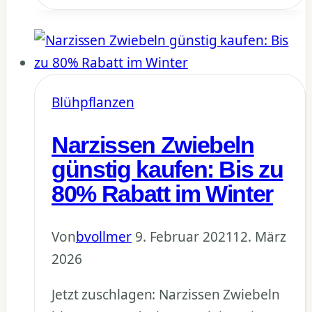
30+
Zwiebel-
Varietäten
für
bunten
Blühpflanzen
Garten
Narzissen Zwiebeln
günstig kaufen: Bis zu
80% Rabatt im Winter
Von
bvollmer
9. Februar 2021
12. März
2026
Jetzt zuschlagen: Narzissen Zwiebeln