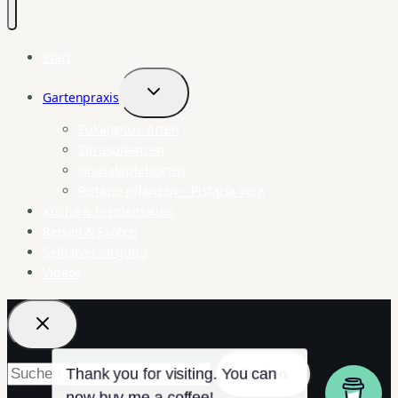
Start
Gartenpraxis
Untermenü
umschalten
Eukalyptus-Arten
Zitruspflanzen
Granatapfelsorten
Pistazie pflanzen – Pistacia vera
Küche & Fermentation
Reisen & Exoten
Selbstversorgung
Videos
Suchen
nach: