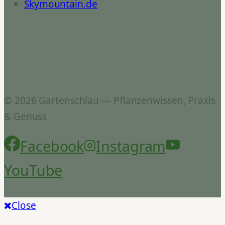
Skymountain.de
© 2026 Gartenschlau — Pflanzenwissen, Praxis
& Genuss
Facebook
Instagram
YouTube
Close