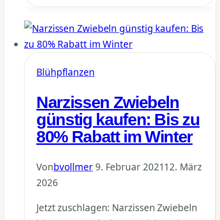
30+
Zwiebel-
Varietäten
für
bunten
Blühpflanzen
Garten
Narzissen Zwiebeln
günstig kaufen: Bis zu
80% Rabatt im Winter
Von
bvollmer
9. Februar 2021
12. März
2026
Jetzt zuschlagen: Narzissen Zwiebeln