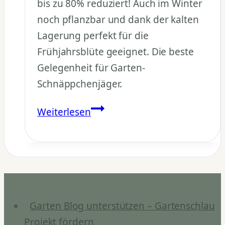
bis zu 80% reduziert! Auch im Winter
noch pflanzbar und dank der kalten
Lagerung perfekt für die
Frühjahrsblüte geeignet. Die beste
Gelegenheit für Garten-
Schnäppchenjäger.
Narzissen
Weiterlesen
Zwiebeln
günstig
kaufen:
Bis
zu
80%
Garten Blog unterstützen – Gartenschlau
Rabatt
Projekt fördern