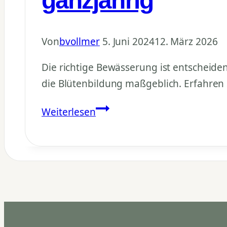
ganzjährig
Von
bvollmer
5. Juni 2024
12. März 2026
Die richtige Bewässerung ist entscheid
die Blütenbildung maßgeblich. Erfahren 
Granatapfelbaum
Weiterlesen
gießen:
Richtige
Bewässerung
ganzjährig