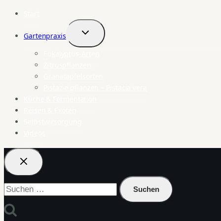
Start
Gartenpraxis
Untermenü
umschalten
Eukalyptus-Arten
Zitruspflanzen
Granatapfelsorten
Pistazie pflanzen – Pistacia vera
Küche & Fermentation
Reisen & Exoten
Selbstversorgung
Videos
Suchen
nach: