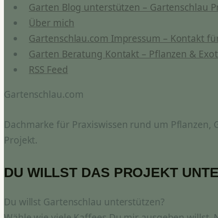
Garten Blog unterstützen – Gartenschlau P
Über mich
Gartenschlau.com Impressum – Kontakt für
Garten Beratung Kontakt – Pflanzen & Exot
RSS Feed
Gartenschlau.com
Dachmarke für Praxiswissen rund um Pflanzen, Ga
Projekt.
DU WILLST DAS PROJEKT UNT
Du willst Gartenschlau unterstützen?
Wähle wie viele Kaffees Du mir ausgeben willst.