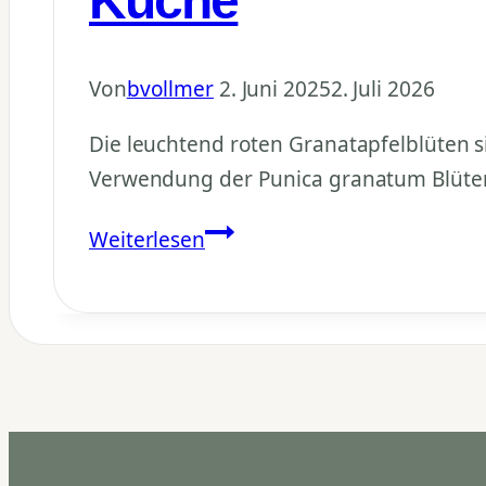
Küche
Von
bvollmer
2. Juni 2025
2. Juli 2026
Die leuchtend roten Granatapfelblüten si
Verwendung der Punica granatum Blüten 
Granatapfelblüten
Weiterlesen
essbar:
Gesund
&
vielseitig
in
der
Küche