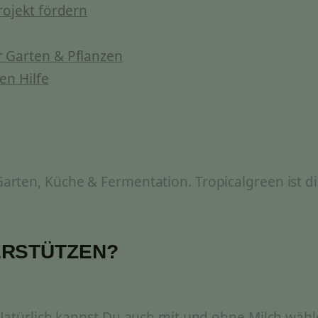
rojekt fördern
 Garten & Pflanzen
en Hilfe
rten, Küche & Fermentation. Tropicalgreen ist di
ERSTÜTZEN?
 Natürlich kannst Du auch mit und ohne Milch wähl