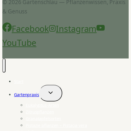
© 2026 Gartenschlau — Pflanzenwissen, Praxis
& Genuss
Facebook
Instagram
YouTube
Start
Gartenpraxis
Untermenü
umschalten
Eukalyptus-Arten
Zitruspflanzen
Granatapfelsorten
Pistazie pflanzen – Pistacia vera