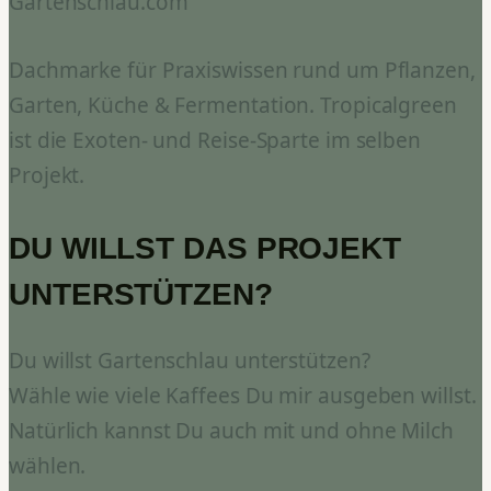
Gartenschlau.com
Dachmarke für Praxiswissen rund um Pflanzen,
Garten, Küche & Fermentation. Tropicalgreen
ist die Exoten- und Reise-Sparte im selben
Projekt.
DU WILLST DAS PROJEKT
UNTERSTÜTZEN?
Du willst Gartenschlau unterstützen?
Wähle wie viele Kaffees Du mir ausgeben willst.
Natürlich kannst Du auch mit und ohne Milch
wählen.