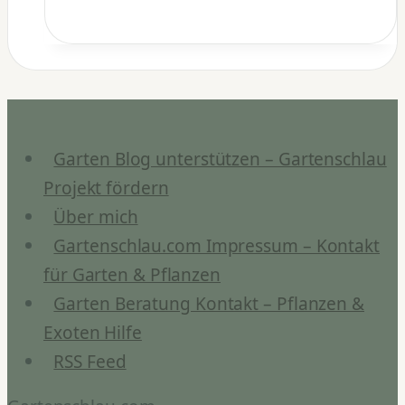
gießen:
Richtige
Bewässerung
ganzjährig
Garten Blog unterstützen – Gartenschlau
Projekt fördern
Über mich
Gartenschlau.com Impressum – Kontakt
für Garten & Pflanzen
Garten Beratung Kontakt – Pflanzen &
Exoten Hilfe
RSS Feed