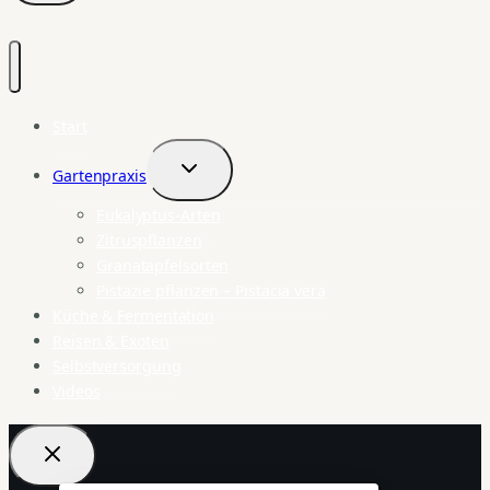
Start
Gartenpraxis
Untermenü
umschalten
Eukalyptus-Arten
Zitruspflanzen
Granatapfelsorten
Pistazie pflanzen – Pistacia vera
Küche & Fermentation
Reisen & Exoten
Selbstversorgung
Videos