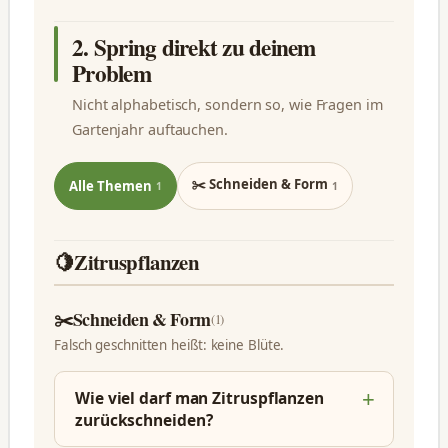
2. Spring direkt zu deinem
Problem
Nicht alphabetisch, sondern so, wie Fragen im
Gartenjahr auftauchen.
✂️ Schneiden & Form
Alle Themen
1
1
🍋
Zitruspflanzen
✂️
Schneiden & Form
(1)
Falsch geschnitten heißt: keine Blüte.
Wie viel darf man Zitruspflanzen
zurückschneiden?