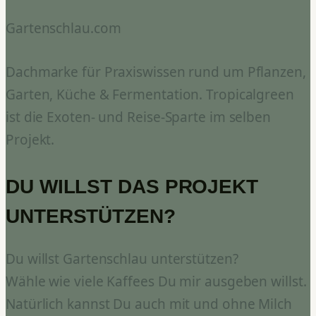
Gartenschlau.com
Dachmarke für Praxiswissen rund um Pflanzen,
Garten, Küche & Fermentation. Tropicalgreen
ist die Exoten- und Reise-Sparte im selben
Projekt.
DU WILLST DAS PROJEKT
UNTERSTÜTZEN?
Du willst Gartenschlau unterstützen?
Wähle wie viele Kaffees Du mir ausgeben willst.
Natürlich kannst Du auch mit und ohne Milch