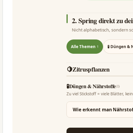
2. Spring direkt zu d
Nicht alphabetisch, sondern s
Alle Themen
🧪 Düngen & 
1
🍋
Zitruspflanzen
🧪
Düngen & Nährstoffe
(1)
Zu viel Stickstoff = viele Blätter, kei
Wie erkennt man Nährstof