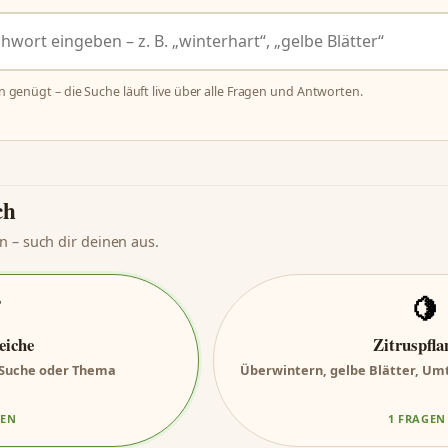
n genügt – die Suche läuft live über alle Fragen und Antworten.
ch
n – such dir deinen aus.

🍋
eiche
Zitruspfla
r Suche oder Thema
Überwintern, gelbe Blätter, Umt
GEN
1 FRAGEN