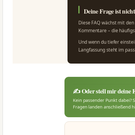
Deine Frage ist nich
Diese FAQ wächst mit den F
Kommentare – die häufigst
Und wenn du tiefer einsteig
Langfassung steht im pa
✍️ Oder stell mir deine 
Kein passender Punkt dabei? S
Fragen landen anschließend hi