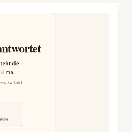
antwortet
steht die
 Klima.
en. Sortiert
eiche