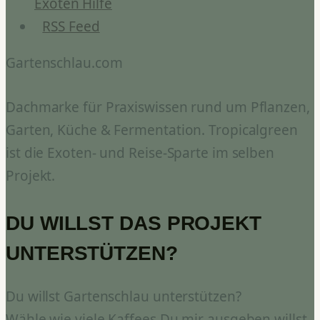
Exoten Hilfe
RSS Feed
Gartenschlau.com
Dachmarke für Praxiswissen rund um Pflanzen,
Garten, Küche & Fermentation. Tropicalgreen
ist die Exoten- und Reise-Sparte im selben
Projekt.
DU WILLST DAS PROJEKT
UNTERSTÜTZEN?
Du willst Gartenschlau unterstützen?
Wähle wie viele Kaffees Du mir ausgeben willst.