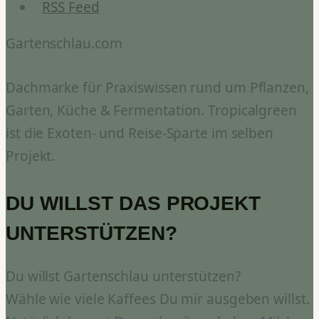
RSS Feed
Gartenschlau.com
Dachmarke für Praxiswissen rund um Pflanzen,
Garten, Küche & Fermentation. Tropicalgreen
ist die Exoten- und Reise-Sparte im selben
Projekt.
DU WILLST DAS PROJEKT
UNTERSTÜTZEN?
Du willst Gartenschlau unterstützen?
Wähle wie viele Kaffees Du mir ausgeben willst.