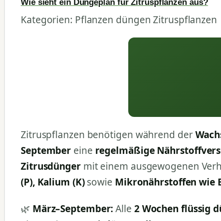
Wie sieht ein Düngeplan für Zitruspflanzen aus?
Kategorien: Pflanzen düngen Zitruspflanzen
Zitruspflanzen benötigen während der
Wachs
September
eine
regelmäßige Nährstoffver
Zitrusdünger
mit einem ausgewogenen Verh
(P), Kalium (K)
sowie
Mikronährstoffen wie
🌿
März–September:
Alle
2 Wochen flüssig 