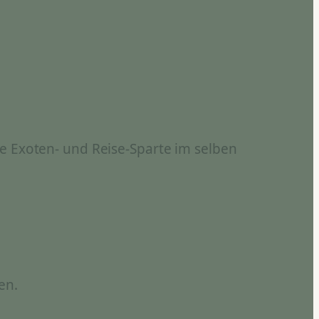
e Exoten- und Reise-Sparte im selben
en.