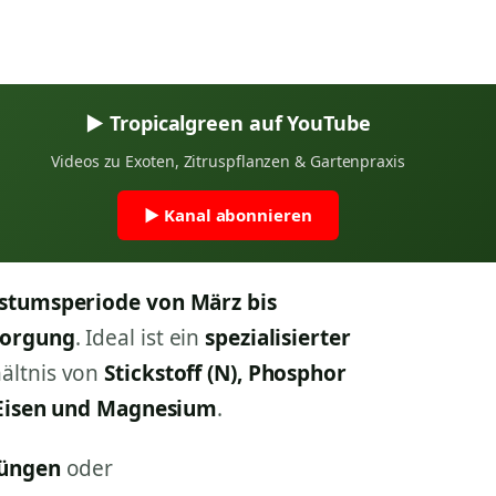
▶ Tropicalgreen auf YouTube
Videos zu Exoten, Zitruspflanzen & Gartenpraxis
▶ Kanal abonnieren
tumsperiode von März bis
sorgung
. Ideal ist ein
spezialisierter
ältnis von
Stickstoff (N), Phosphor
 Eisen und Magnesium
.
düngen
oder