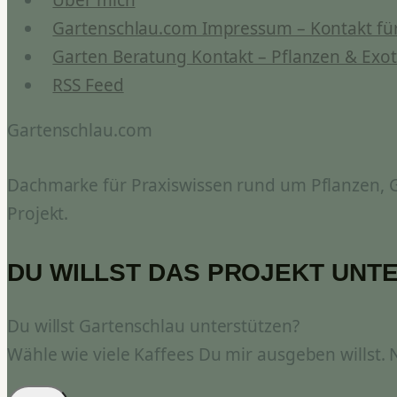
Gartenschlau.com Impressum – Kontakt für
Garten Beratung Kontakt – Pflanzen & Exot
RSS Feed
Gartenschlau.com
Dachmarke für Praxiswissen rund um Pflanzen, Ga
Projekt.
DU WILLST DAS PROJEKT UNT
Du willst Gartenschlau unterstützen?
Wähle wie viele Kaffees Du mir ausgeben willst.