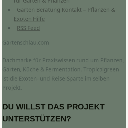
für Garten & Pflanzen
Garten Beratung Kontakt – Pflanzen &
Exoten Hilfe
RSS Feed
Gartenschlau.com
Dachmarke für Praxiswissen rund um Pflanzen,
Garten, Küche & Fermentation. Tropicalgreen
ist die Exoten- und Reise-Sparte im selben
Projekt.
DU WILLST DAS PROJEKT
UNTERSTÜTZEN?