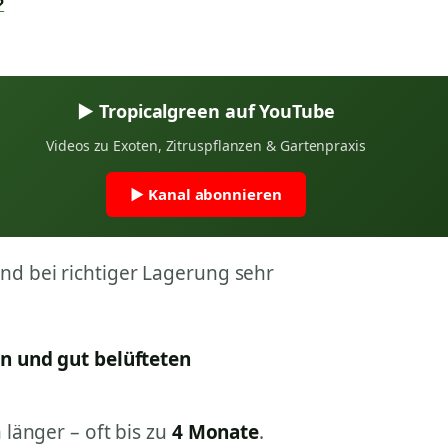
?
▶ Tropicalgreen auf YouTube
Videos zu Exoten, Zitruspflanzen & Gartenpraxis
▶ Kanal abonnieren
nd bei richtiger Lagerung sehr
n und gut belüfteten
 länger – oft bis zu
4 Monate
.