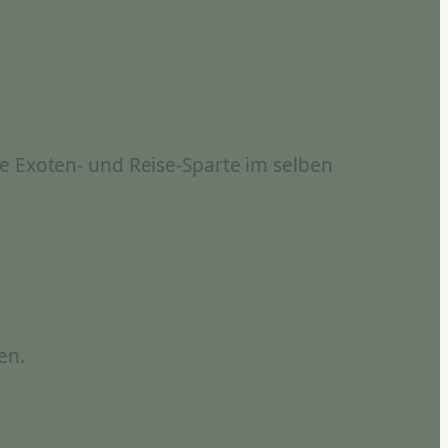
e Exoten- und Reise-Sparte im selben
en.