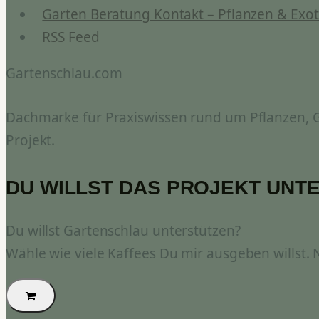
Garten Beratung Kontakt – Pflanzen & Exot
RSS Feed
Gartenschlau.com
Dachmarke für Praxiswissen rund um Pflanzen, Ga
Projekt.
DU WILLST DAS PROJEKT UNT
Du willst Gartenschlau unterstützen?
Wähle wie viele Kaffees Du mir ausgeben willst.