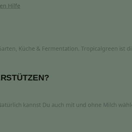
en Hilfe
rten, Küche & Fermentation. Tropicalgreen ist di
ERSTÜTZEN?
 Natürlich kannst Du auch mit und ohne Milch wähl