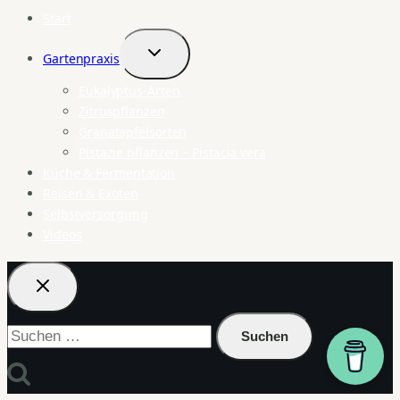
Start
Gartenpraxis
Untermenü
umschalten
Eukalyptus-Arten
Zitruspflanzen
Granatapfelsorten
Pistazie pflanzen – Pistacia vera
Küche & Fermentation
Reisen & Exoten
Selbstversorgung
Videos
Suchen
nach: