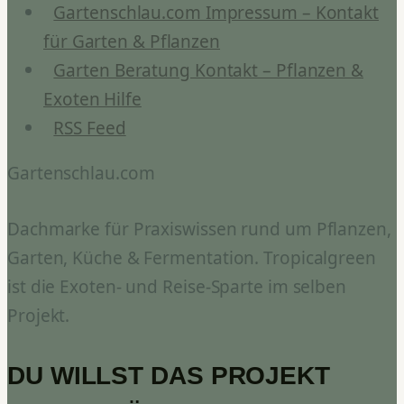
Gartenschlau.com Impressum – Kontakt
für Garten & Pflanzen
Garten Beratung Kontakt – Pflanzen &
Exoten Hilfe
RSS Feed
Gartenschlau.com
Dachmarke für Praxiswissen rund um Pflanzen,
Garten, Küche & Fermentation. Tropicalgreen
ist die Exoten- und Reise-Sparte im selben
Projekt.
DU WILLST DAS PROJEKT