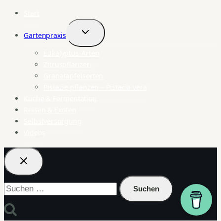
Start
Gartenpraxis
Untermenü
umschalten
Eukalyptus-Arten
Zitruspflanzen
Granatapfelsorten
Pistazie pflanzen – Pistacia vera
Küche & Fermentation
Reisen & Exoten
Selbstversorgung
Videos
Suchen
nach: