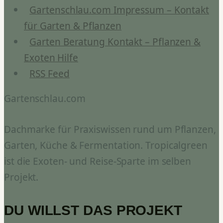
Gartenschlau.com Impressum – Kontakt
für Garten & Pflanzen
Garten Beratung Kontakt – Pflanzen &
Exoten Hilfe
RSS Feed
Gartenschlau.com
Dachmarke für Praxiswissen rund um Pflanzen,
Garten, Küche & Fermentation. Tropicalgreen
ist die Exoten- und Reise-Sparte im selben
Projekt.
DU WILLST DAS PROJEKT