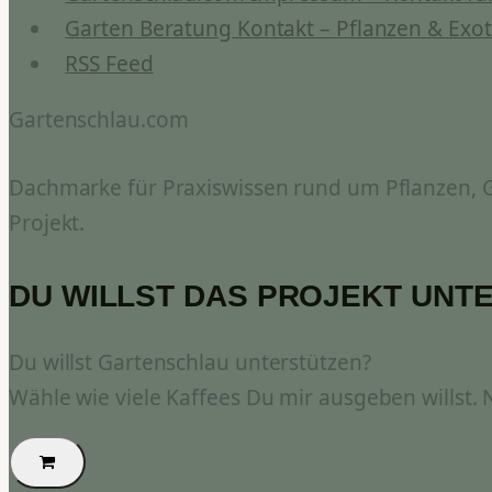
Garten Beratung Kontakt – Pflanzen & Exot
RSS Feed
Gartenschlau.com
Dachmarke für Praxiswissen rund um Pflanzen, Ga
Projekt.
DU WILLST DAS PROJEKT UNT
Du willst Gartenschlau unterstützen?
Wähle wie viele Kaffees Du mir ausgeben willst.