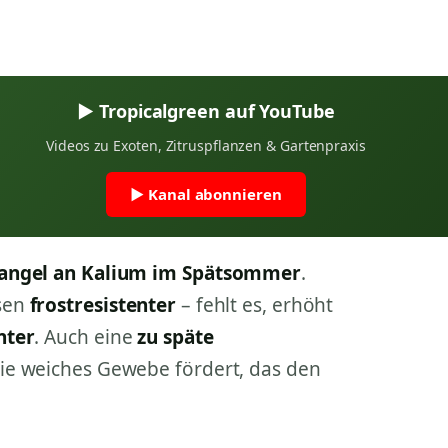
▶ Tropicalgreen auf YouTube
Videos zu Exoten, Zitruspflanzen & Gartenpraxis
▶ Kanal abonnieren
angel an Kalium im Spätsommer
.
sen
frostresistenter
– fehlt es, erhöht
nter
. Auch eine
zu späte
sie weiches Gewebe fördert, das den