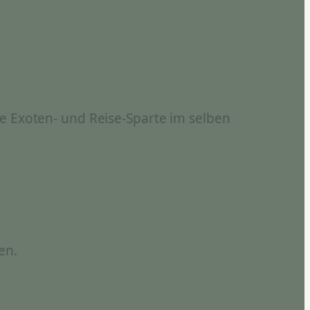
e Exoten- und Reise-Sparte im selben
en.