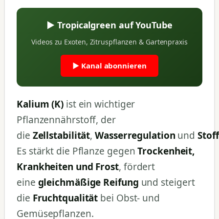
▶ Tropicalgreen auf YouTube
Videos zu Exoten, Zitruspflanzen & Gartenpraxis
▶ Kanal abonnieren
Kalium (K)
ist ein wichtiger
Pflanzennährstoff, der
die
Zellstabilität
,
Wasserregulation
und
Stof
Es stärkt die Pflanze gegen
Trockenheit,
Krankheiten und Frost
, fördert
eine
gleichmäßige Reifung
und steigert
die
Fruchtqualität
bei Obst- und
Gemüsepflanzen.