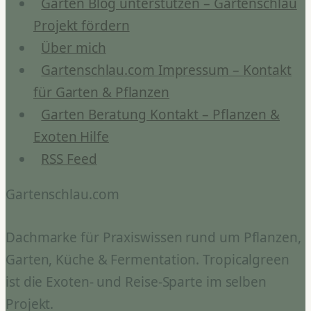
Garten Blog unterstützen – Gartenschlau
Projekt fördern
Über mich
Gartenschlau.com Impressum – Kontakt
für Garten & Pflanzen
Garten Beratung Kontakt – Pflanzen &
Exoten Hilfe
RSS Feed
Gartenschlau.com
Dachmarke für Praxiswissen rund um Pflanzen,
Garten, Küche & Fermentation. Tropicalgreen
ist die Exoten- und Reise-Sparte im selben
Projekt.