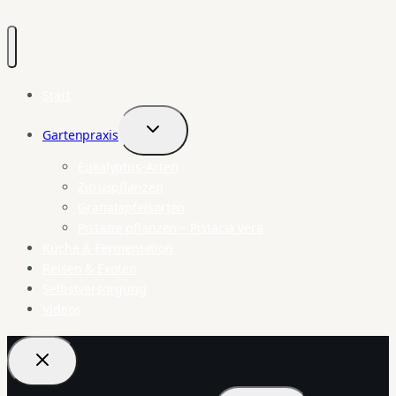
Start
Gartenpraxis
Untermenü
umschalten
Eukalyptus-Arten
Zitruspflanzen
Granatapfelsorten
Pistazie pflanzen – Pistacia vera
Küche & Fermentation
Reisen & Exoten
Selbstversorgung
Videos