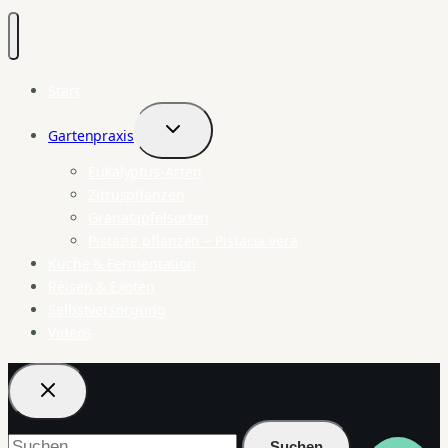
Start
Gartenpraxis
Untermenü
umschalten
Eukalyptus-Arten
Zitruspflanzen
Granatapfelsorten
Pistazie pflanzen – Pistacia vera
Küche & Fermentation
Reisen & Exoten
Selbstversorgung
Videos
Suchen