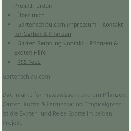
Projekt fördern
Über mich
Gartenschlau.com Impressum – Kontakt
für Garten & Pflanzen
Garten Beratung Kontakt – Pflanzen &
Exoten Hilfe
RSS Feed
Gartenschlau.com
Dachmarke für Praxiswissen rund um Pflanzen,
Garten, Küche & Fermentation. Tropicalgreen
ist die Exoten- und Reise-Sparte im selben
Projekt.