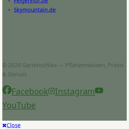
Feigenhof.de
Skymountain.de
© 2026 Gartenschlau — Pflanzenwissen, Praxis
& Genuss
Facebook
Instagram
YouTube
Close