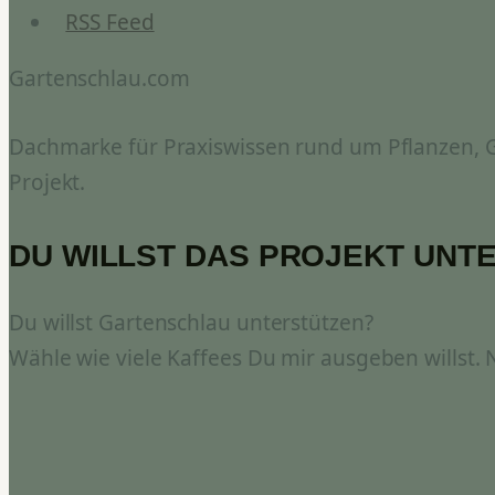
RSS Feed
Gartenschlau.com
Dachmarke für Praxiswissen rund um Pflanzen, Ga
Projekt.
DU WILLST DAS PROJEKT UNT
Du willst Gartenschlau unterstützen?
Wähle wie viele Kaffees Du mir ausgeben willst.