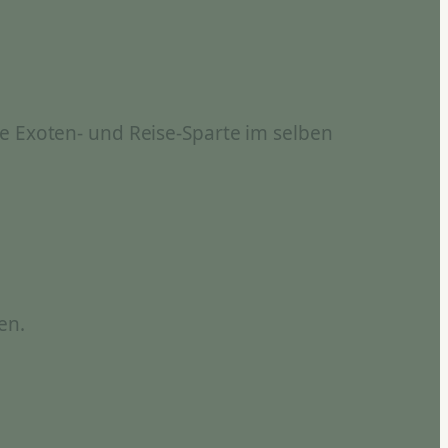
e Exoten- und Reise-Sparte im selben
en.