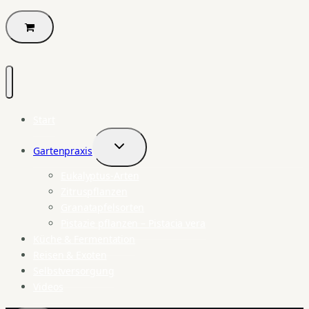
Start
Gartenpraxis
Untermenü
umschalten
Eukalyptus-Arten
Zitruspflanzen
Granatapfelsorten
Pistazie pflanzen – Pistacia vera
Küche & Fermentation
Reisen & Exoten
Selbstversorgung
Videos