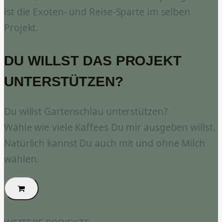
ist die Exoten- und Reise-Sparte im selben
Projekt.
DU WILLST DAS PROJEKT
UNTERSTÜTZEN?
Du willst Gartenschlau unterstützen?
Wähle wie viele Kaffees Du mir ausgeben willst.
Natürlich kannst Du auch mit und ohne Milch
wählen.