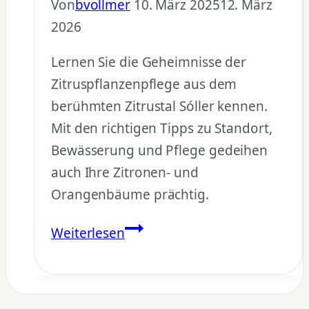
Von
bvollmer
10. März 2025
12. März
2026
Lernen Sie die Geheimnisse der
Zitruspflanzenpflege aus dem
berühmten Zitrustal Sóller kennen.
Mit den richtigen Tipps zu Standort,
Bewässerung und Pflege gedeihen
auch Ihre Zitronen- und
Orangenbäume prächtig.
Zitruspflanzen
Weiterlesen
pflegen:
Tipps
aus