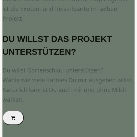
ist die Exoten- und Reise-Sparte im selben
Projekt.
DU WILLST DAS PROJEKT
UNTERSTÜTZEN?
Du willst Gartenschlau unterstützen?
Wähle wie viele Kaffees Du mir ausgeben willst.
Natürlich kannst Du auch mit und ohne Milch
wählen.