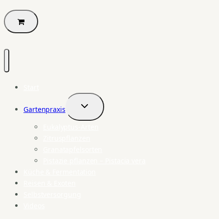
Start
Gartenpraxis
Untermenü
umschalten
Eukalyptus-Arten
Zitruspflanzen
Granatapfelsorten
Pistazie pflanzen – Pistacia vera
Küche & Fermentation
Reisen & Exoten
Selbstversorgung
Videos