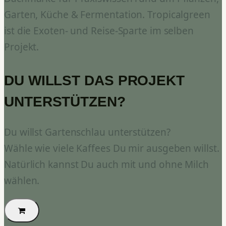
Garten, Küche & Fermentation. Tropicalgreen
ist die Exoten- und Reise-Sparte im selben
Projekt.
DU WILLST DAS PROJEKT
UNTERSTÜTZEN?
Du willst Gartenschlau unterstützen?
Wähle wie viele Kaffees Du mir ausgeben willst.
Natürlich kannst Du auch mit und ohne Milch
wählen.