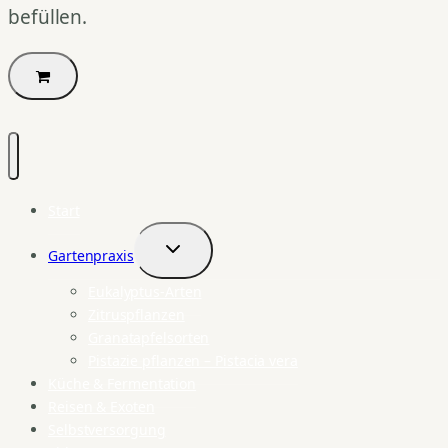
befüllen.
Start
Gartenpraxis
Untermenü
umschalten
Eukalyptus-Arten
Zitruspflanzen
Granatapfelsorten
Pistazie pflanzen – Pistacia vera
Küche & Fermentation
Reisen & Exoten
Selbstversorgung