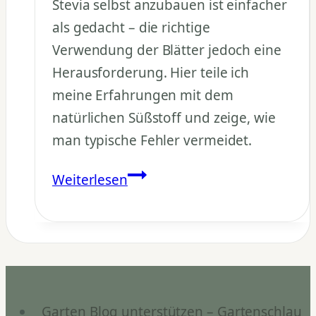
Stevia selbst anzubauen ist einfacher
als gedacht – die richtige
Verwendung der Blätter jedoch eine
Herausforderung. Hier teile ich
meine Erfahrungen mit dem
natürlichen Süßstoff und zeige, wie
man typische Fehler vermeidet.
Stevia
Weiterlesen
anbauen
und
verwenden
–
Tipps
gegen
Garten Blog unterstützen – Gartenschlau