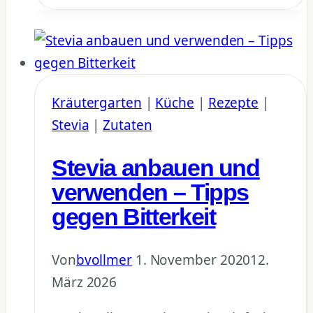
machen:
3
Zutaten
Rezept
mit
Kräutergarten
|
Küche
|
Rezepte
|
Stevia
Stevia
|
Zutaten
Stevia anbauen und
verwenden – Tipps
gegen Bitterkeit
Von
bvollmer
1. November 2020
12.
März 2026