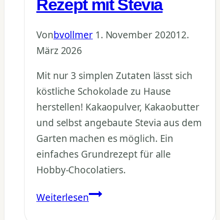
Rezept mit Stevia
Von
bvollmer
1. November 2020
12.
März 2026
Mit nur 3 simplen Zutaten lässt sich
köstliche Schokolade zu Hause
herstellen! Kakaopulver, Kakaobutter
und selbst angebaute Stevia aus dem
Garten machen es möglich. Ein
einfaches Grundrezept für alle
Hobby-Chocolatiers.
Schokolade
Weiterlesen
selber