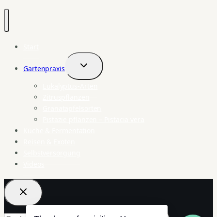
Start
Gartenpraxis
Untermenü
umschalten
Eukalyptus-Arten
Zitruspflanzen
Granatapfelsorten
Pistazie pflanzen – Pistacia vera
Küche & Fermentation
Reisen & Exoten
Selbstversorgung
Videos
Suchen