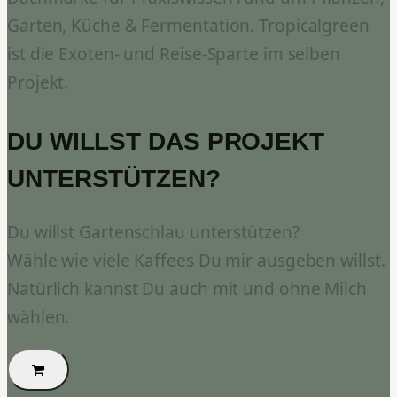
Garten, Küche & Fermentation. Tropicalgreen
ist die Exoten- und Reise-Sparte im selben
Projekt.
DU WILLST DAS PROJEKT
UNTERSTÜTZEN?
Du willst Gartenschlau unterstützen?
Wähle wie viele Kaffees Du mir ausgeben willst.
Natürlich kannst Du auch mit und ohne Milch
wählen.