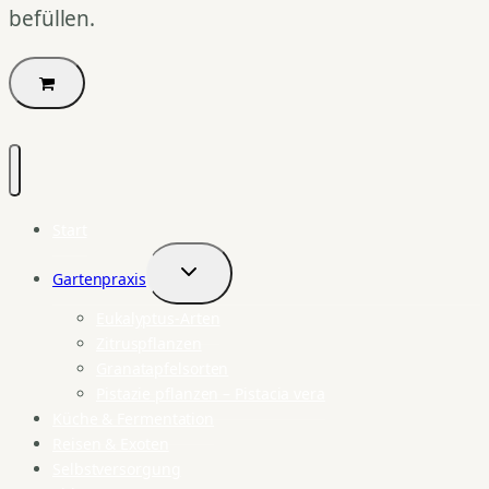
befüllen.
Start
Gartenpraxis
Untermenü
umschalten
Eukalyptus-Arten
Zitruspflanzen
Granatapfelsorten
Pistazie pflanzen – Pistacia vera
Küche & Fermentation
Reisen & Exoten
Selbstversorgung