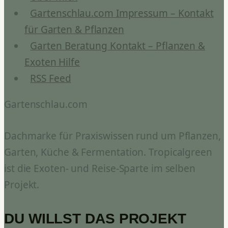
Gartenschlau.com Impressum – Kontakt
für Garten & Pflanzen
Garten Beratung Kontakt – Pflanzen &
Exoten Hilfe
RSS Feed
Gartenschlau.com
Dachmarke für Praxiswissen rund um Pflanzen,
Garten, Küche & Fermentation. Tropicalgreen
ist die Exoten- und Reise-Sparte im selben
Projekt.
DU WILLST DAS PROJEKT