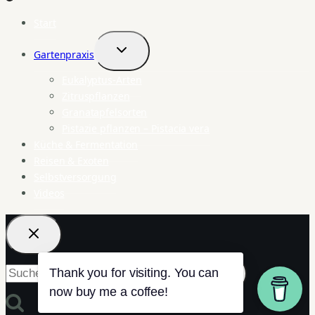
Start
Gartenpraxis
Untermenü
umschalten
Eukalyptus-Arten
Zitruspflanzen
Granatapfelsorten
Pistazie pflanzen – Pistacia vera
Küche & Fermentation
Reisen & Exoten
Selbstversorgung
Videos
Suchen
nach:
Thank you for visiting. You can
now buy me a coffee!