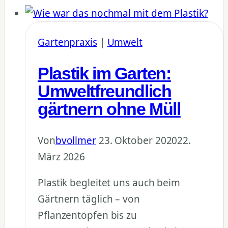
There
is
no
Gartenpraxis
|
Umwelt
Planet
Plastik im Garten:
B
für
Umweltfreundlich
Hobbygärtner
gärtnern ohne Müll
Von
bvollmer
23. Oktober 2020
22.
März 2026
Plastik begleitet uns auch beim
Gärtnern täglich – von
Pflanzentöpfen bis zu