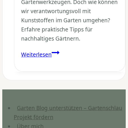
Gartenwerkzeugen. Doch wie können
wir verantwortungsvoll mit
Kunststoffen im Garten umgehen?
Erfahre praktische Tipps für
nachhaltiges Gärtnern.
Plastik
Weiterlesen
im
Garten:
Umweltfreundlich
gärtnern
ohne
Müll
Garten Blog unterstützen – Gartenschlau
Projekt fördern
Über mich