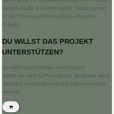
Dachmarke für Praxiswissen rund um Pflanzen,
Garten, Küche & Fermentation. Tropicalgreen
ist die Exoten- und Reise-Sparte im selben
Projekt.
DU WILLST DAS PROJEKT
UNTERSTÜTZEN?
Du willst Gartenschlau unterstützen?
Wähle wie viele Kaffees Du mir ausgeben willst.
Natürlich kannst Du auch mit und ohne Milch
wählen.