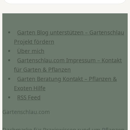
Chili
&
Zitronen
Garten Blog unterstützen – Gartenschlau
Projekt fördern
Über mich
Gartenschlau.com Impressum – Kontakt
für Garten & Pflanzen
Garten Beratung Kontakt – Pflanzen &
Exoten Hilfe
RSS Feed
Gartenschlau.com