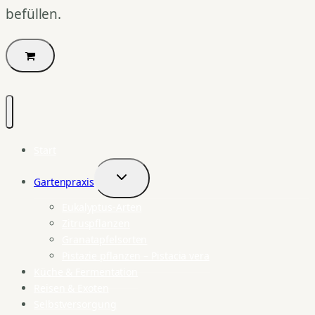
befüllen.
Start
Gartenpraxis
Untermenü
umschalten
Eukalyptus-Arten
Zitruspflanzen
Granatapfelsorten
Pistazie pflanzen – Pistacia vera
Küche & Fermentation
Reisen & Exoten
Selbstversorgung