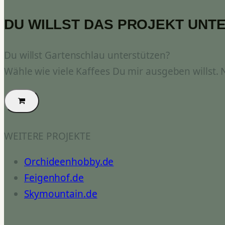
DU WILLST DAS PROJEKT UNT
Du willst Gartenschlau unterstützen?
Wähle wie viele Kaffees Du mir ausgeben willst.
WEITERE PROJEKTE
Orchideenhobby.de
Feigenhof.de
Skymountain.de