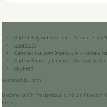
Anleitung
&
Wirkung
des
Ferments
Garten Blog unterstützen – Gartenschlau P
Über mich
Gartenschlau.com Impressum – Kontakt für
Garten Beratung Kontakt – Pflanzen & Exot
RSS Feed
Gartenschlau.com
Dachmarke für Praxiswissen rund um Pflanzen, Ga
Projekt.