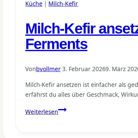
Küche
|
Milch-Kefir
Vergleich
2024
Milch-Kefir anse
Ferments
Von
bvollmer
3. Februar 2026
9. März 202
Milch-Kefir ansetzen ist einfacher als ge
erfährst du alles über Geschmack, Wirkun
Milch-
Weiterlesen
Kefir
ansetzen: