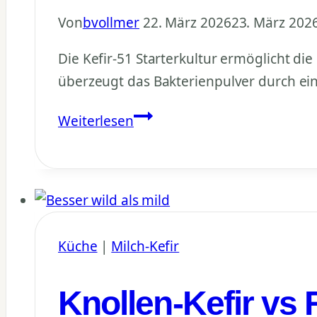
Von
bvollmer
22. März 2026
23. März 202
Die Kefir-51 Starterkultur ermöglicht die
überzeugt das Bakterienpulver durch einf
Kefir-
Weiterlesen
51
Starterkultur
Test:
Kefir
ohne
Küche
|
Milch-Kefir
Knollen
herstellen
Knollen-Kefir vs 