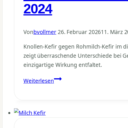
2024
Von
bvollmer
26. Februar 2026
11. März 
Knollen-Kefir gegen Rohmilch-Kefir im di
zeigt überraschende Unterschiede bei Ge
einzigartige Wirkung entfaltet.
Knollen-
Weiterlesen
Kefir
vs
Rohmilch-
Kefir:
Praxistest