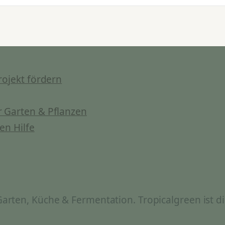
rojekt fördern
 Garten & Pflanzen
en Hilfe
rten, Küche & Fermentation. Tropicalgreen ist di