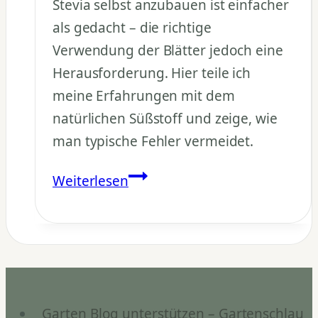
Stevia selbst anzubauen ist einfacher
als gedacht – die richtige
Verwendung der Blätter jedoch eine
Herausforderung. Hier teile ich
meine Erfahrungen mit dem
natürlichen Süßstoff und zeige, wie
man typische Fehler vermeidet.
Stevia
Weiterlesen
anbauen
und
verwenden
–
Tipps
gegen
Garten Blog unterstützen – Gartenschlau