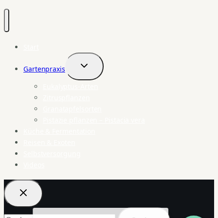
Start
Gartenpraxis
Untermenü
umschalten
Eukalyptus-Arten
Zitruspflanzen
Granatapfelsorten
Pistazie pflanzen – Pistacia vera
Küche & Fermentation
Reisen & Exoten
Selbstversorgung
Videos
Suchen