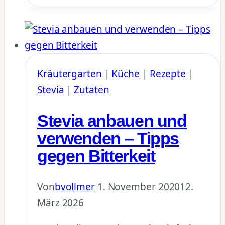
Süßkraut
im
eigenen
Garten
ziehen
Kräutergarten
|
Küche
|
Rezepte
|
Stevia
|
Zutaten
Stevia anbauen und
verwenden – Tipps
gegen Bitterkeit
Von
bvollmer
1. November 2020
12.
März 2026