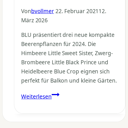
Von
bvollmer
22. Februar 2021
12.
März 2026
BLU präsentiert drei neue kompakte
Beerenpflanzen für 2024. Die
Himbeere Little Sweet Sister, Zwerg-
Brombeere Little Black Prince und
Heidelbeere Blue Crop eignen sich
perfekt für Balkon und kleine Gärten.
BLU
Weiterlesen
Beerenpflanzen
2024:
Neue