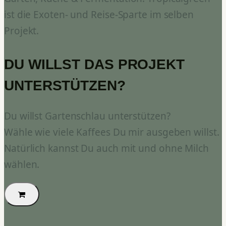
ist die Exoten- und Reise-Sparte im selben
Projekt.
DU WILLST DAS PROJEKT
UNTERSTÜTZEN?
Du willst Gartenschlau unterstützen?
Wähle wie viele Kaffees Du mir ausgeben willst.
Natürlich kannst Du auch mit und ohne Milch
wählen.