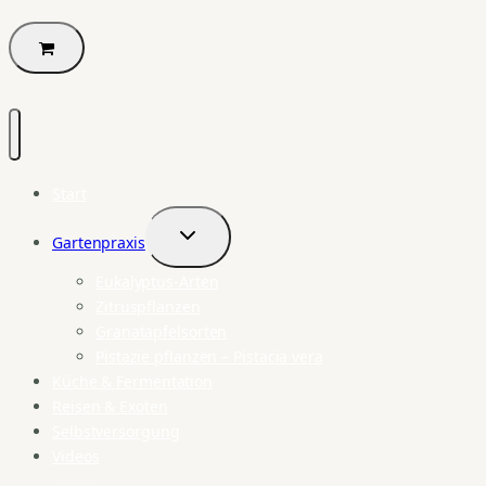
Start
Gartenpraxis
Untermenü
umschalten
Eukalyptus-Arten
Zitruspflanzen
Granatapfelsorten
Pistazie pflanzen – Pistacia vera
Küche & Fermentation
Reisen & Exoten
Selbstversorgung
Videos