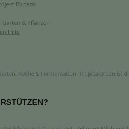
rojekt fördern
 Garten & Pflanzen
en Hilfe
rten, Küche & Fermentation. Tropicalgreen ist di
ERSTÜTZEN?
 Natürlich kannst Du auch mit und ohne Milch wähl