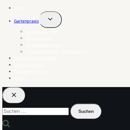
Start
Gartenpraxis
Untermenü
umschalten
Eukalyptus-Arten
Zitruspflanzen
Granatapfelsorten
Pistazie pflanzen – Pistacia vera
Küche & Fermentation
Reisen & Exoten
Selbstversorgung
Videos
Suchen
nach: