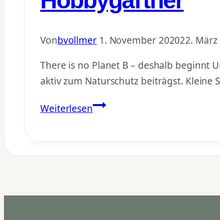
Hobbygärtner
Von
bvollmer
1. November 2020
22. März
There is no Planet B – deshalb beginnt 
aktiv zum Naturschutz beiträgst. Kleine 
Nachhaltiger
Weiterlesen
Garten
–
There
is
no
Planet
B