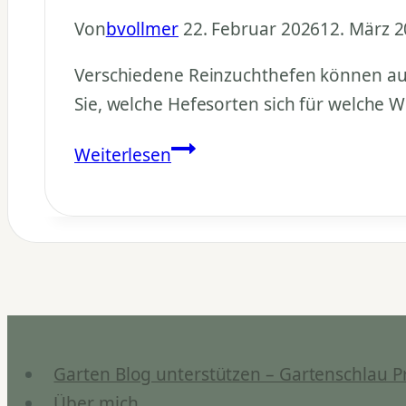
Von
bvollmer
22. Februar 2026
12. März 
Verschiedene Reinzuchthefen können aus
Sie, welche Hefesorten sich für welche 
Reinzuchthefe
Weiterlesen
Vergleich:
Verschiedene
Hefen,
ein
Saft
Garten Blog unterstützen – Gartenschlau P
Über mich