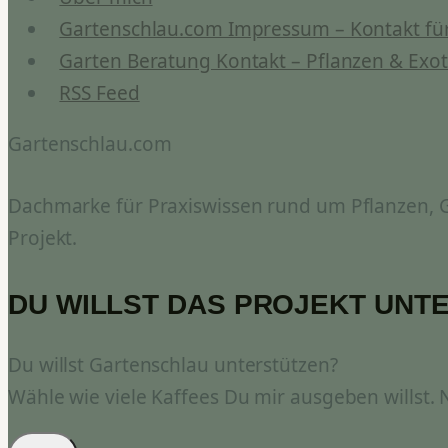
Gartenschlau.com Impressum – Kontakt für
Garten Beratung Kontakt – Pflanzen & Exot
RSS Feed
Gartenschlau.com
Dachmarke für Praxiswissen rund um Pflanzen, Ga
Projekt.
DU WILLST DAS PROJEKT UNT
Du willst Gartenschlau unterstützen?
Wähle wie viele Kaffees Du mir ausgeben willst.