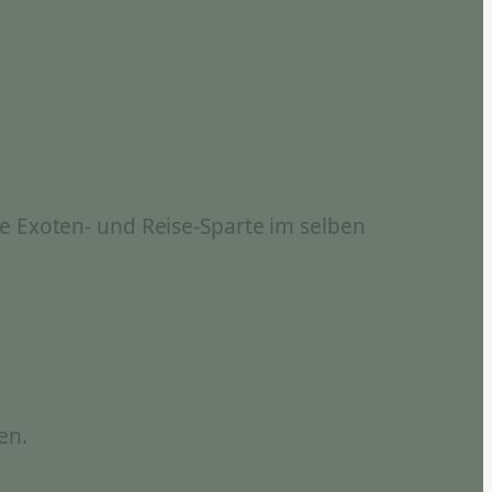
e Exoten- und Reise-Sparte im selben
en.