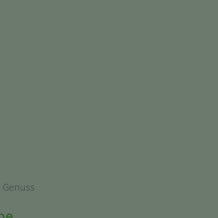
& Genuss
be