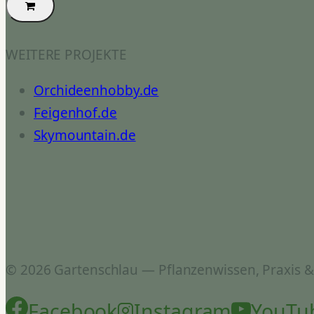
WEITERE PROJEKTE
Orchideenhobby.de
Feigenhof.de
Skymountain.de
© 2026 Gartenschlau — Pflanzenwissen, Praxis 
Facebook
Instagram
YouTu