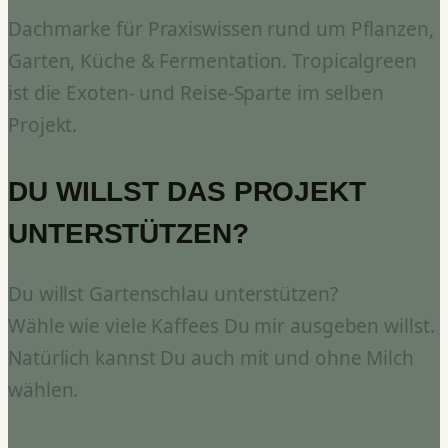
Dachmarke für Praxiswissen rund um Pflanzen,
Garten, Küche & Fermentation. Tropicalgreen
ist die Exoten- und Reise-Sparte im selben
Projekt.
DU WILLST DAS PROJEKT
UNTERSTÜTZEN?
Du willst Gartenschlau unterstützen?
Wähle wie viele Kaffees Du mir ausgeben willst.
Natürlich kannst Du auch mit und ohne Milch
wählen.