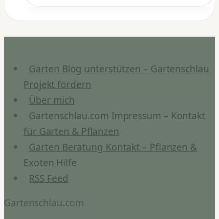
Starterkultur
Test:
Kefir
ohne
Knollen
Garten Blog unterstützen – Gartenschlau
herstellen
Projekt fördern
Über mich
Gartenschlau.com Impressum – Kontakt
für Garten & Pflanzen
Garten Beratung Kontakt – Pflanzen &
Exoten Hilfe
RSS Feed
Gartenschlau.com