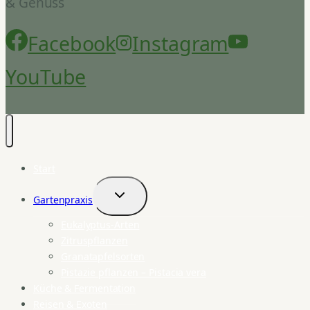
& Genuss
Facebook
Instagram
YouTube
Start
Gartenpraxis
Untermenü
umschalten
Eukalyptus-Arten
Zitruspflanzen
Granatapfelsorten
Pistazie pflanzen – Pistacia vera
Küche & Fermentation
Reisen & Exoten