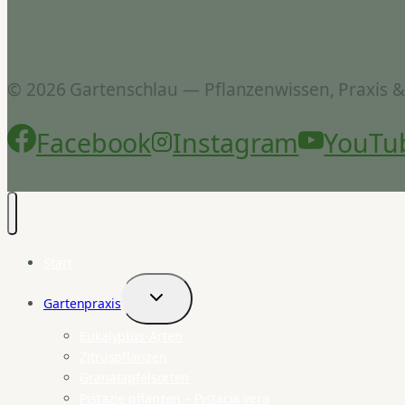
© 2026 Gartenschlau — Pflanzenwissen, Praxis 
Facebook
Instagram
YouTu
Start
Gartenpraxis
Untermenü
umschalten
Eukalyptus-Arten
Zitruspflanzen
Granatapfelsorten
Pistazie pflanzen – Pistacia vera