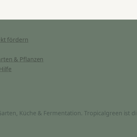
kt fördern
rten & Pflanzen
Hilfe
rten, Küche & Fermentation. Tropicalgreen ist di