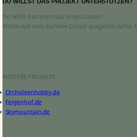
DU WILLST DAS PROJEKT UNTERSTÜTZEN?
Du willst Gartenschlau unterstützen?
Wähle wie viele Kaffees Du mir ausgeben willst.
WEITERE PROJEKTE
Orchideenhobby.de
Feigenhof.de
Skymountain.de