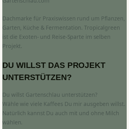
Gartenschlau.com
Dachmarke für Praxiswissen rund um Pflanzen,
Garten, Küche & Fermentation. Tropicalgreen
ist die Exoten- und Reise-Sparte im selben
Projekt.
DU WILLST DAS PROJEKT
UNTERSTÜTZEN?
Du willst Gartenschlau unterstützen?
Wähle wie viele Kaffees Du mir ausgeben willst.
Natürlich kannst Du auch mit und ohne Milch
wählen.