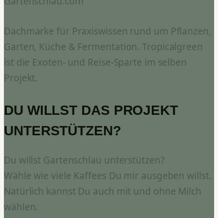
Gartenschlau.com
Dachmarke für Praxiswissen rund um Pflanzen,
Garten, Küche & Fermentation. Tropicalgreen
ist die Exoten- und Reise-Sparte im selben
Projekt.
DU WILLST DAS PROJEKT
UNTERSTÜTZEN?
Du willst Gartenschlau unterstützen?
Wähle wie viele Kaffees Du mir ausgeben willst.
Natürlich kannst Du auch mit und ohne Milch
wählen.