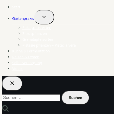
Start
Gartenpraxis
Untermenü
umschalten
Eukalyptus-Arten
Zitruspflanzen
Granatapfelsorten
Pistazie pflanzen – Pistacia vera
Küche & Fermentation
Reisen & Exoten
Selbstversorgung
Videos
Suchen
nach: