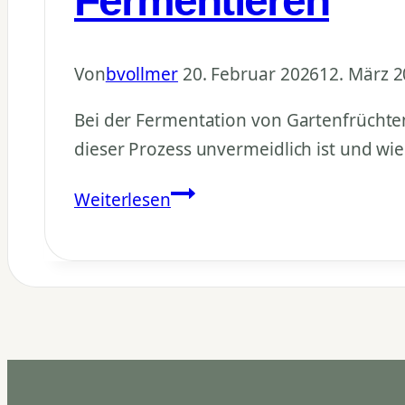
Fermentieren
Von
bvollmer
20. Februar 2026
12. März 
Bei der Fermentation von Gartenfrüchte
dieser Prozess unvermeidlich ist und wie
Fermentation
Weiterlesen
Garten:
Alkohol
entsteht
beim
Fermentieren