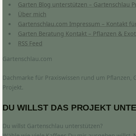
Garten Blog unterstützen – Gartenschlau P
Über mich
Gartenschlau.com Impressum – Kontakt für
Garten Beratung Kontakt – Pflanzen & Exot
RSS Feed
Gartenschlau.com
Dachmarke für Praxiswissen rund um Pflanzen, Ga
Projekt.
DU WILLST DAS PROJEKT UNT
Du willst Gartenschlau unterstützen?
Wähle wie viele Kaffees Du mir ausgeben willst.