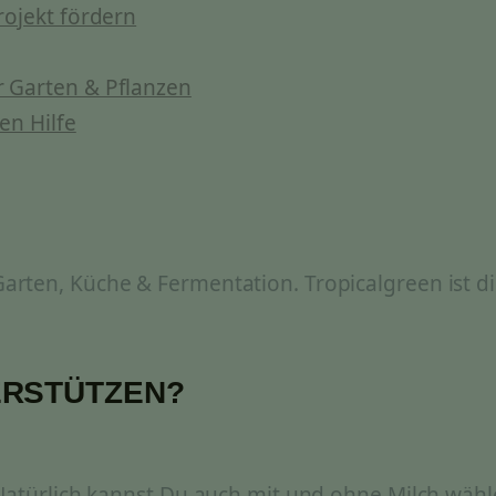
rojekt fördern
 Garten & Pflanzen
en Hilfe
rten, Küche & Fermentation. Tropicalgreen ist di
ERSTÜTZEN?
 Natürlich kannst Du auch mit und ohne Milch wähl