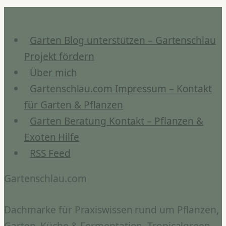
Fermentationsversuch
scheiterte
Garten Blog unterstützen – Gartenschlau
Projekt fördern
Über mich
Gartenschlau.com Impressum – Kontakt
für Garten & Pflanzen
Garten Beratung Kontakt – Pflanzen &
Exoten Hilfe
RSS Feed
Gartenschlau.com
Dachmarke für Praxiswissen rund um Pflanzen,