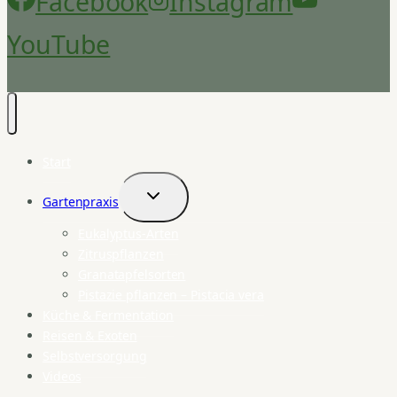
Facebook
Instagram
YouTube
Start
Gartenpraxis
Untermenü
umschalten
Eukalyptus-Arten
Zitruspflanzen
Granatapfelsorten
Pistazie pflanzen – Pistacia vera
Küche & Fermentation
Reisen & Exoten
Selbstversorgung
Videos