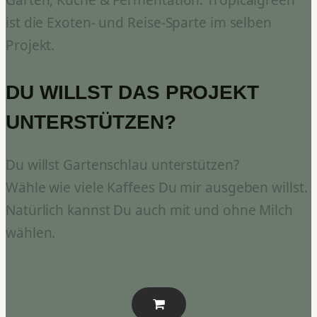
Garten, Küche & Fermentation. Tropicalgreen
ist die Exoten- und Reise-Sparte im selben
Projekt.
DU WILLST DAS PROJEKT
UNTERSTÜTZEN?
Du willst Gartenschlau unterstützen?
Wähle wie viele Kaffees Du mir ausgeben willst.
Natürlich kannst Du auch mit und ohne Milch
wählen.