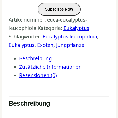
Subscribe Now
Artikelnummer:
euca-eucalyptus-
leucophloia
Kategorie:
Eukalyptus
Schlagwörter:
Eucalyptus leucophloia
,
Eukalyptus
,
Exoten
,
Jungpflanze
Beschreibung
Zusätzliche Informationen
Rezensionen (0)
Beschreibung