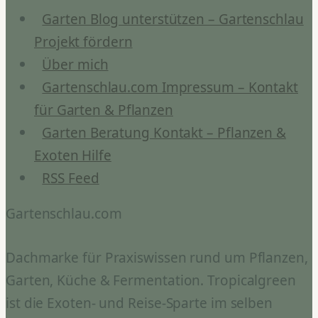
Garten Blog unterstützen – Gartenschlau
Projekt fördern
Über mich
Gartenschlau.com Impressum – Kontakt
für Garten & Pflanzen
Garten Beratung Kontakt – Pflanzen &
Exoten Hilfe
RSS Feed
Gartenschlau.com
Dachmarke für Praxiswissen rund um Pflanzen,
Garten, Küche & Fermentation. Tropicalgreen
ist die Exoten- und Reise-Sparte im selben