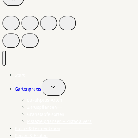
Start
Gartenpraxis
Untermenü
umschalten
Eukalyptus-Arten
Zitruspflanzen
Granatapfelsorten
Pistazie pflanzen – Pistacia vera
Küche & Fermentation
Reisen & Exoten