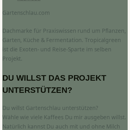
Gartenschlau.com
Dachmarke für Praxiswissen rund um Pflanzen,
Garten, Küche & Fermentation. Tropicalgreen
ist die Exoten- und Reise-Sparte im selben
Projekt.
DU WILLST DAS PROJEKT
UNTERSTÜTZEN?
Du willst Gartenschlau unterstützen?
Wähle wie viele Kaffees Du mir ausgeben willst.
Natürlich kannst Du auch mit und ohne Milch