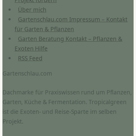
Über mich
Gartenschlau.com Impressum – Kontakt
für Garten & Pflanzen
Garten Beratung Kontakt – Pflanzen &
Exoten Hilfe
RSS Feed
Gartenschlau.com
Dachmarke für Praxiswissen rund um Pflanzen,
Garten, Küche & Fermentation. Tropicalgreen
ist die Exoten- und Reise-Sparte im selben
Projekt.