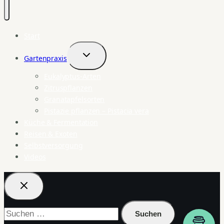
Start
Gartenpraxis
Untermenü
umschalten
Eukalyptus-Arten
Zitruspflanzen
Granatapfelsorten
Pistazie pflanzen – Pistacia vera
Küche & Fermentation
Reisen & Exoten
Selbstversorgung
Videos
Suchen
nach: