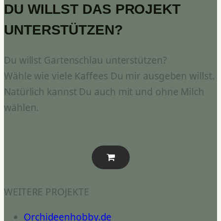
DU WILLST DAS PROJEKT
UNTERSTÜTZEN?
Du willst Gartenschlau unterstützen?
Wähle wie viele Kaffees Du mir ausgeben willst.
Natürlich kannst Du auch mit und ohne Milch
wählen.
WEITERE PROJEKTE
Orchideenhobby.de